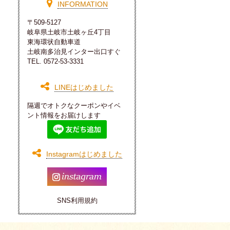
INFORMATION
〒509-5127
岐阜県土岐市土岐ヶ丘4丁目
東海環状自動車道
土岐南多治見インター出口すぐ
TEL.
0572-53-3331
LINEはじめました
隔週で
オトクな
クーポン
や
イベ
ント
情報
を
お届け
します
Instagramはじめました
SNS利用規約