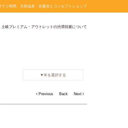
車で１時間。天然温泉・岩盤浴とコンセプトショップ
】土岐プレミアム・アウトレットの渋滞回避について
▼年を選択する
2026年
2025年
2024年
2023年
2022年
2021年
2020年
2019年
2018年
2017年
2016年
2015年
Previous
Back
Next